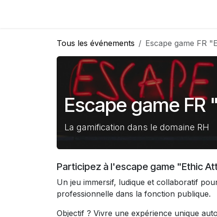
Se rendre au contenu
Accueil
Événements
Membership
Qui sommes-nou
Tous les événements
Escape game FR "E
Escape game FR "
La gamification dans le domaine RH
Participez à l'escape game "Ethic Att
Un jeu immersif, ludique et collaboratif pour
professionnelle dans la fonction publique.
Objectif ? Vivre une expérience unique aut